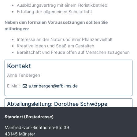
Ausbildungsvertrag mit einem Floristikbetrieb
Erfüllung der allgemeinen Schulpflicht
Neben den formalen Voraussetzungen sollten Sie
mitbringen:
Interesse an der Natur und ihrer Pflanzenvielfalt
Kreative Ideen und Spaß am Gestalten
Bereitschaft und Freude offen auf Menschen zuzugehen
Kontakt
Anne Tenbergen
E-Mail:
a.tenbergen@afb-ms.de
Abteilungsleitung: Dorothee Schwöppe
Sprechzeiten: nach Vereinbarung | Raum 114a (Mauritz)
Standort (Postadresse)
Telefon: 0251 - 39 29 04-22
Manfred-von-Richthofen-Str. 39
Fax: 0251 - 39 29 04-49
48145 Münster
E-Mail:
d.schwoeppe@afb-ms.de