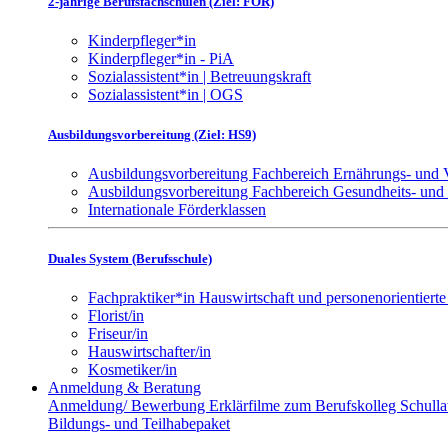
2-jährige Berufsfachschulen (Ziel: FOR)
Kinderpfleger*in
Kinderpfleger*in - PiA
Sozialassistent*in | Betreuungskraft
Sozialassistent*in | OGS
Ausbildungsvorbereitung (Ziel: HS9)
Ausbildungsvorbereitung Fachbereich Ernährungs- und
Ausbildungsvorbereitung Fachbereich Gesundheits- und
Internationale Förderklassen
Duales System (Berufsschule)
Fachpraktiker*in Hauswirtschaft und personenorientierte
Florist/in
Friseur/in
Hauswirtschafter/in
Kosmetiker/in
Anmeldung & Beratung
Anmeldung/ Bewerbung
Erklärfilme zum Berufskolleg
Schull
Bildungs- und Teilhabepaket