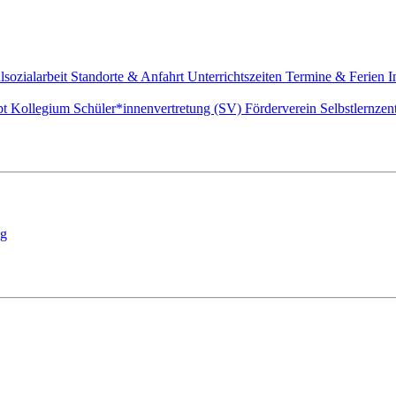
lsozialarbeit
Standorte & Anfahrt
Unterrichtszeiten
Termine & Ferien
I
pt
Kollegium
Schüler*innenvertretung (SV)
Förderverein
Selbstlernze
ng