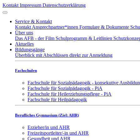
Kontakt
Impressum
Datenschutzerklärung
Service & Kontakt
Kontakt
Ansprechpartner*innen
Formulare & Dokumente
Schu
Über uns
Das AFB - der Film
Schulprogramm & Leitlinien
Schutzkonze
Aktuelles
Bildungsgänge
Überblick mit Abschlüssen
direkt zur Anmeldung
Fachschulen
Fachschule für Sozialpädagogik - konsekutive Ausbildu
Fachschule für Sozialpädagogik - PiA
Fachschule für Heilerziehungspflege - PiA
Fachschule für Heilpädagogik
Berufliches Gymnasium (Ziel: AHR)
Erzieher/in und AHR
Freizeitsportleiter/-in und AHR
Gesundheit und AHR