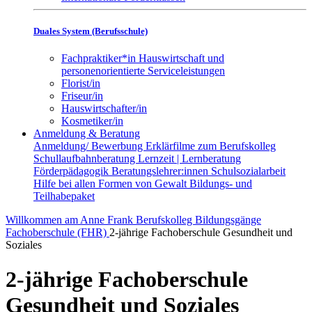
Duales System (Berufsschule)
Fachpraktiker*in Hauswirtschaft und
personenorientierte Serviceleistungen
Florist/in
Friseur/in
Hauswirtschafter/in
Kosmetiker/in
Anmeldung & Beratung
Anmeldung/ Bewerbung
Erklärfilme zum Berufskolleg
Schullaufbahnberatung
Lernzeit | Lernberatung
Förderpädagogik
Beratungslehrer:innen
Schulsozialarbeit
Hilfe bei allen Formen von Gewalt
Bildungs- und
Teilhabepaket
Willkommen am Anne Frank Berufskolleg
Bildungsgänge
Fachoberschule (FHR)
2-jährige Fachoberschule Gesundheit und
Soziales
2-jährige Fachoberschule
Gesundheit und Soziales