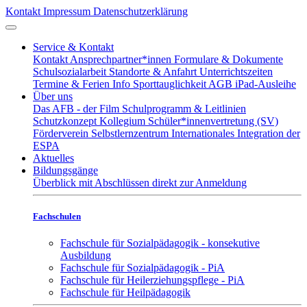
Kontakt
Impressum
Datenschutzerklärung
Service & Kontakt
Kontakt
Ansprechpartner*innen
Formulare & Dokumente
Schulsozialarbeit
Standorte & Anfahrt
Unterrichtszeiten
Termine & Ferien
Info Sporttauglichkeit
AGB iPad-Ausleihe
Über uns
Das AFB - der Film
Schulprogramm & Leitlinien
Schutzkonzept
Kollegium
Schüler*innenvertretung (SV)
Förderverein
Selbstlernzentrum
Internationales
Integration der
ESPA
Aktuelles
Bildungsgänge
Überblick mit Abschlüssen
direkt zur Anmeldung
Fachschulen
Fachschule für Sozialpädagogik - konsekutive
Ausbildung
Fachschule für Sozialpädagogik - PiA
Fachschule für Heilerziehungspflege - PiA
Fachschule für Heilpädagogik